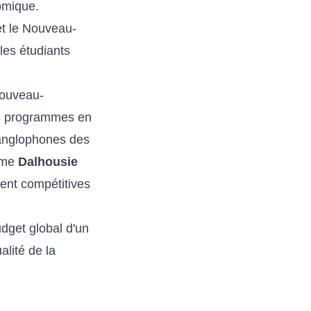
omique.
et le Nouveau-
les étudiants
ouveau-
s programmes en
 anglophones des
mme
Dalhousie
tent compétitives
dget global d'un
alité de la