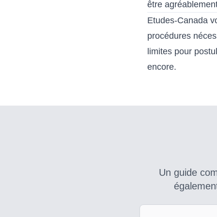
être agréablement
Etudes-Canada v
procédures nécess
limites pour postu
encore.
Un guide com
également