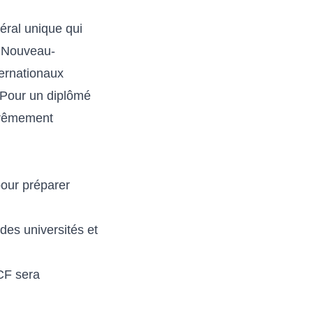
ral unique qui
e Nouveau-
ternationaux
 Pour un diplômé
xtrêmement
pour préparer
 des universités et
CF sera