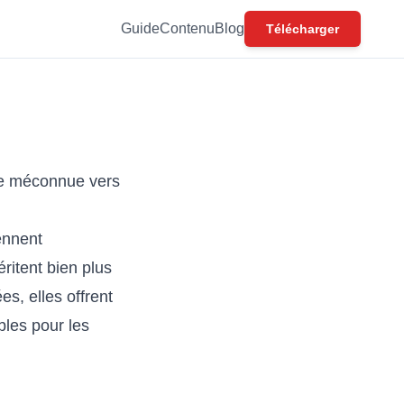
Guide
Contenu
Blog
Télécharger
ée méconnue vers
ennent
ritent bien plus
s, elles offrent
bles pour les